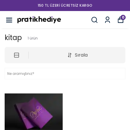
150 TL ÜZERI ÜCRETSIZ KARGO
0
kitap
1
ürün
Sırala